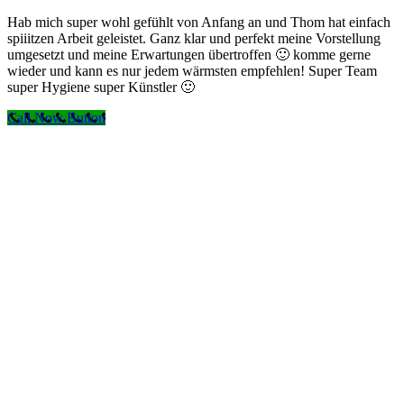
Zum
Hab mich super wohl gefühlt von Anfang an und Thom hat einfach
Inhalt
spiiitzen Arbeit geleistet. Ganz klar und perfekt meine Vorstellung
springen
umgesetzt und meine Erwartungen übertroffen 🙂 komme gerne
wieder und kann es nur jedem wärmsten empfehlen! Super Team
super Hygiene super Künstler 🙂
Call Now Button