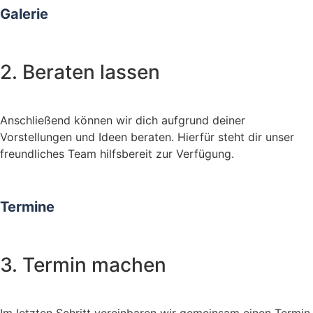
Kontaktformular
Galerie
Anfahrt
Datenschutzerklärung
Impressum
2. Beraten lassen
Anschließend können wir dich aufgrund deiner
Vorstellungen und Ideen beraten. Hierfür steht dir unser
freundliches Team hilfsbereit zur Verfügung.
Termine
3. Termin machen
Im letzten Schritt vereinbaren wir gemeinsam einen Termin